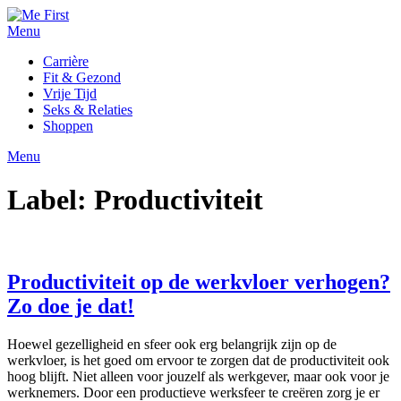
Ga
naar
Menu
de
Carrière
inhoud
Fit & Gezond
Vrije Tijd
Seks & Relaties
Shoppen
Menu
Label:
Productiviteit
Productiviteit op de werkvloer verhogen?
Zo doe je dat!
Hoewel gezelligheid en sfeer ook erg belangrijk zijn op de
werkvloer, is het goed om ervoor te zorgen dat de productiviteit ook
hoog blijft. Niet alleen voor jouzelf als werkgever, maar ook voor je
werknemers. Door een productieve werksfeer te creëren zorg je er