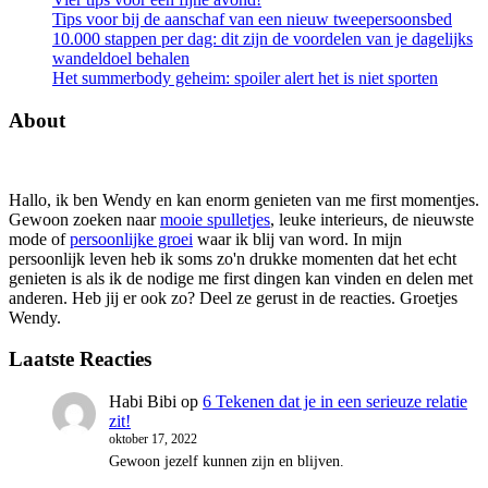
Tips voor bij de aanschaf van een nieuw tweepersoonsbed
10.000 stappen per dag: dit zijn de voordelen van je dagelijks
wandeldoel behalen
Het summerbody geheim: spoiler alert het is niet sporten
About
Hallo, ik ben Wendy en kan enorm genieten van me first momentjes.
Gewoon zoeken naar
mooie spulletjes
, leuke interieurs, de nieuwste
mode of
persoonlijke groei
waar ik blij van word. In mijn
persoonlijk leven heb ik soms zo'n drukke momenten dat het echt
genieten is als ik de nodige me first dingen kan vinden en delen met
anderen. Heb jij er ook zo? Deel ze gerust in de reacties. Groetjes
Wendy.
Laatste Reacties
Habi Bibi
op
6 Tekenen dat je in een serieuze relatie
zit!
oktober 17, 2022
Gewoon jezelf kunnen zijn en blijven.